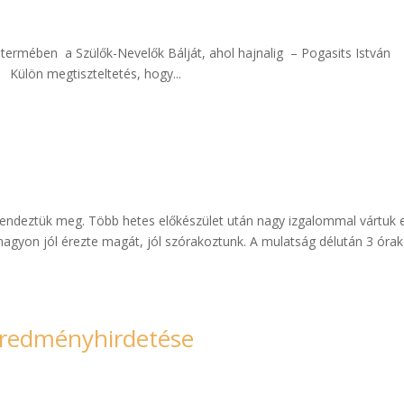
rmében a Szülők-Nevelők Bálját, ahol hajnalig – Pogasits István
Külön megtiszteltetés, hogy...
n rendeztük meg. Több hetes előkészület után nagy izgalommal vártuk 
nagyon jól érezte magát, jól szórakoztunk. A mulatság délután 3 óra
 eredményhirdetése