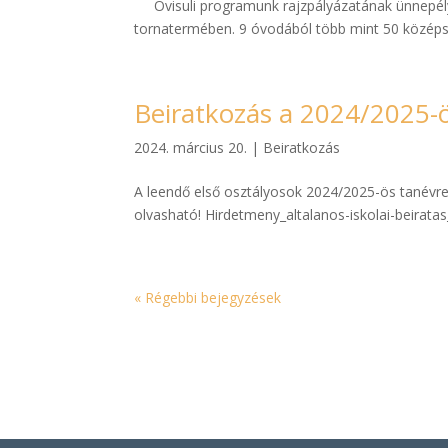
Ovisuli programunk rajzpályázatának ünnepélye
tornatermében. 9 óvodából több mint 50 középsős
Beiratkozás a 2024/2025-
2024. március 20.
|
Beiratkozás
A leendő első osztályosok 2024/2025-ös tanévre 
olvasható! Hirdetmeny_altalanos-iskolai-beirata
« Régebbi bejegyzések