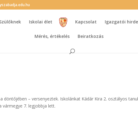
lyszabadja.edu.hu
Szülőknek
Iskolai élet
Kapcsolat
Igazgatói hir
Mérés, értékelés
Beiratkozás
 döntőjében – versenyeztek. Iskolánkat Kádár Kira 2. osztályos tanu
a vármegye 7. legjobbja lett.