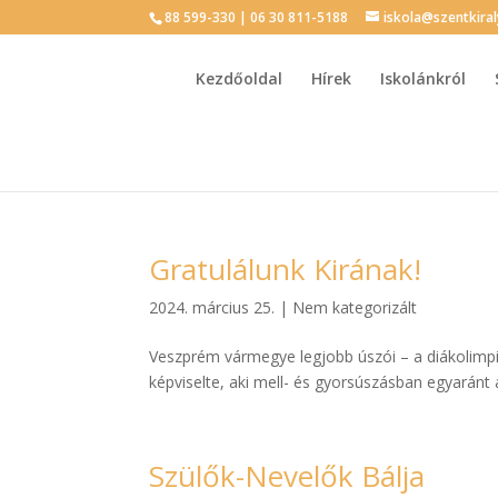
88 599-330 | 06 30 811-5188
iskola@szentkira
Kezdőoldal
Hírek
Iskolánkról
Gratulálunk Kirának!
2024. március 25.
|
Nem kategorizált
Veszprém vármegye legjobb úszói – a diákolimpia
képviselte, aki mell- és gyorsúszásban egyaránt 
Szülők-Nevelők Bálja