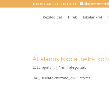
88 599-330 | 06 30 811-5188
iskola@szentkira
Kezdőoldal
Hírek
Iskolánkról
Általános iskolai beiratko
2025. április 1.
|
Nem kategorizált
BAI_Szuloi-tajekoztato_2025Letöltés