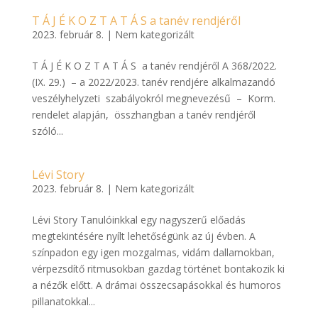
T Á J É K O Z T A T Á S a tanév rendjéről
2023. február 8.
|
Nem kategorizált
T Á J É K O Z T A T Á S a tanév rendjéről A 368/2022.
(IX. 29.) – a 2022/2023. tanév rendjére alkalmazandó
veszélyhelyzeti szabályokról megnevezésű – Korm.
rendelet alapján, összhangban a tanév rendjéről
szóló...
Lévi Story
2023. február 8.
|
Nem kategorizált
Lévi Story Tanulóinkkal egy nagyszerű előadás
megtekintésére nyílt lehetőségünk az új évben. A
színpadon egy igen mozgalmas, vidám dallamokban,
vérpezsdítő ritmusokban gazdag történet bontakozik ki
a nézők előtt. A drámai összecsapásokkal és humoros
pillanatokkal...