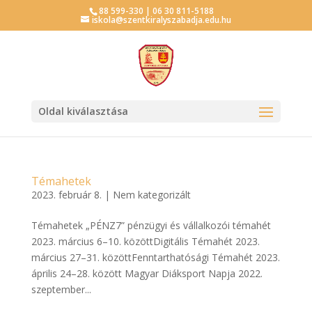
88 599-330 | 06 30 811-5188
iskola@szentkiralyszabadja.edu.hu
Oldal kiválasztása
Témahetek
2023. február 8.
|
Nem kategorizált
Témahetek „PÉNZ7” pénzügyi és vállalkozói témahét
2023. március 6–10. közöttDigitális Témahét 2023.
március 27–31. közöttFenntarthatósági Témahét 2023.
április 24–28. között Magyar Diáksport Napja 2022.
szeptember...