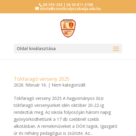
88 599-330 | 06 30 811-5188
iskola@szentkiralyszabadja.edu.hu
Oldal kiválasztása
Tökfaragó verseny 2025
2026. február 16.
|
Nem kategorizált
Tökfaragó verseny 2025 A hagyományos őszi
tökfaragó versenyünket idén október 20-22-ig
rendeztük meg. Az iskola folyosóján három napig
gyönyörködhettünk a 17 db szebbnél szebb
alkotásban. A remekműveket a DÖK tagok, Igazgató
úr és néhány pedagógus is zsűrizte. Az...