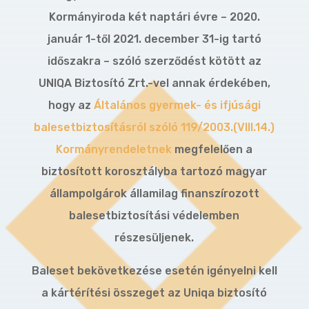
Kormányiroda két naptári évre – 2020.
január 1-től 2021. december 31-ig tartó
időszakra – szóló szerződést kötött az
UNIQA Biztosító Zrt.-vel annak érdekében,
hogy az
Általános gyermek- és ifjúsági
balesetbiztosításról szóló 119/2003.(VIII.14.)
Kormányrendeletnek
megfelelően a
biztosított korosztályba tartozó magyar
állampolgárok államilag finanszírozott
balesetbiztosítási védelemben
részesüljenek.
Baleset bekövetkezése esetén igényelni kell
a kártérítési összeget az Uniqa biztosító