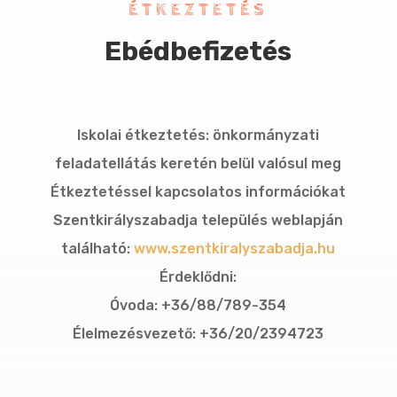
ÉTKEZTETÉS
Ebédbefizetés
Iskolai étkeztetés: önkormányzati
feladatellátás keretén belül valósul meg
Étkeztetéssel kapcsolatos információkat
Szentkirályszabadja település weblapján
található:
www.szentkiralyszabadja.hu
Érdeklődni:
Óvoda: +36/88/789-354
Élelmezésvezető: +36/20/2394723