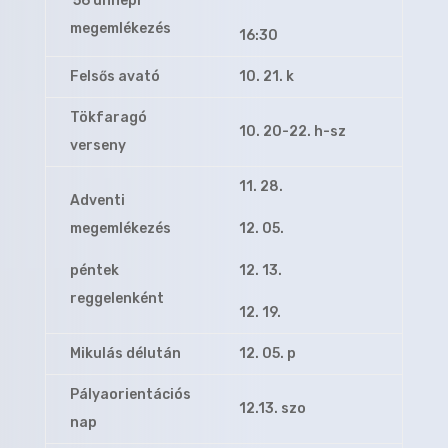
’56 ünnepi
megemlékezés
16:30
Felsős avató
10. 21. k
Tökfaragó
10. 20-22. h-sz
verseny
11. 28.
Adventi
megemlékezés
12. 05.
péntek
12. 13.
reggelenként
12. 19.
Mikulás délután
12. 05. p
Pályaorientációs
12.13. szo
nap