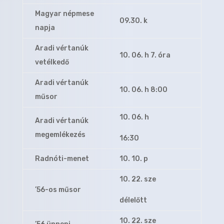
Magyar népmese
09.30. k
napja
Aradi vértanúk
10. 06. h 7. óra
vetélkedő
Aradi vértanúk
10. 06. h 8:00
műsor
10. 06. h
Aradi vértanúk
megemlékezés
16:30
Radnóti-menet
10. 10. p
10. 22. sze
’56-os műsor
délelőtt
10. 22. sze