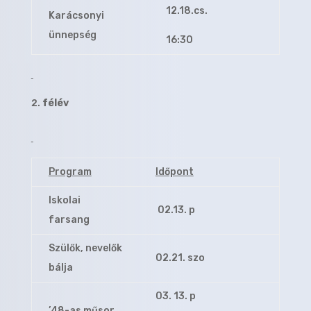
12.18.cs.
Karácsonyi
ünnepség
16:30
félév
Program
Időpont
Iskolai
02.13. p
farsang
Szülők, nevelők
02.21. szo
bálja
03. 13. p
’48-as műsor