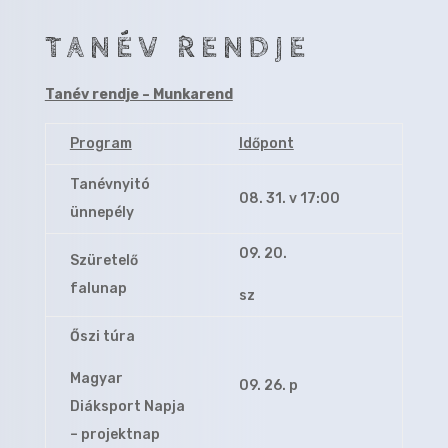
TANÉV RENDJE
Tanév rendje – Munkarend
Program
Időpont
Tanévnyitó
08. 31. v 17:00
ünnepély
09. 20.
Szüretelő
falunap
sz
Őszi túra
Magyar
09. 26. p
Diáksport Napja
– projektnap