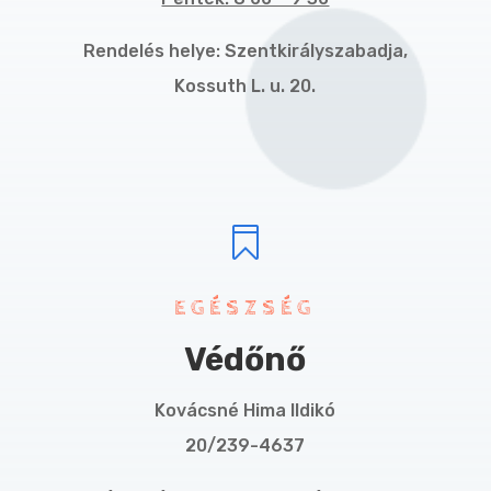
Rendelés helye: Szentkirályszabadja,
Kossuth L. u. 20.

EGÉSZSÉG
Védőnő
Kovácsné Hima Ildikó
20/239-4637