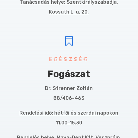
Tanácsadás helye: Szentkirályszabadja,
Kossuth L. u. 20.

EGÉSZSÉG
Fogászat
Dr. Strenner Zoltán
88/406-463
Rendelési idő: hétfői és szerdai napokon
11.00-15.30
Rendelés helye: Maya-Dent Kft. Veszprém,