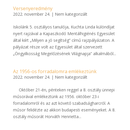
Versenyeredmény
2022. november 24.
|
Nem kategorizált
Iskolánk 5. osztályos tanulója, Kuchta Linda különdíjat
nyert rajzával a Kapaszkodó Mentálhigiénés Egyesület
által kiírt „Milyen a jó segítség” című rajzpályázaton. A
pályázat része volt az Egyesület által szervezett
„Öngyilkosság Megelőzésének Világnapja” alkalmából...
Az 1956-os forradalomra emlékeztünk
2022. november 24.
|
Nem kategorizált
Október 21-én, pénteken reggel a 8. osztály ünnepi
műsorával emlékeztünk az 1956. október 23-i
forradalomról és az azt követő szabadságharcról. A
műsor felidézte az akkori budapesti eseményeket. A 8.
osztály műsorát Horváth Henrietta...