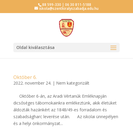
88 599-330 | 06 30 811-5188
iskola@szentkiralyszabadja.edu.hu
Oldal kiválasztása
Október 6.
2022. november 24.
|
Nem kategorizált
Október 6-án, az Aradi Vértanúk Emléknapján
dicsőséges tábornokainkra emlékeztünk, akik életüket
áldozták hazánkért az 1848/49-es forradalom és
szabadságharc leverése után. Az iskolai ünnepélyen
és a helyi önkormányzat...