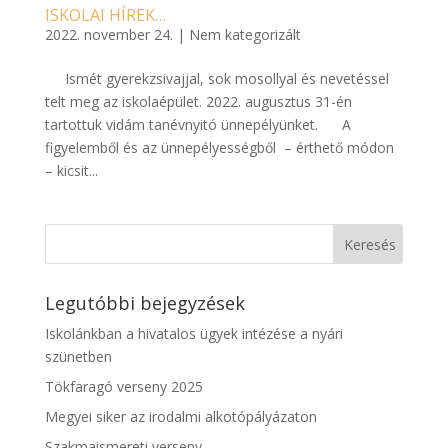
ISKOLAI HÍREK…
2022. november 24.
|
Nem kategorizált
Ismét gyerekzsivajjal, sok mosollyal és nevetéssel
telt meg az iskolaépület. 2022. augusztus 31-én
tartottuk vidám tanévnyitó ünnepélyünket. A
figyelemből és az ünnepélyességből – érthető módon
– kicsit...
Legutóbbi bejegyzések
Iskolánkban a hivatalos ügyek intézése a nyári
szünetben
Tökfaragó verseny 2025
Megyei siker az irodalmi alkotópályázaton
Szakmaismereti verseny