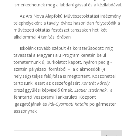
ismerkedhetnek meg a labdarúgással és a kézilabdával.
Az Ars Nova Alapfokú Művészetoktatási Intézmény
telephelyeként a tavalyi évhez hasonlóan folytatódik a
művészeti oktatás festészet tanszakon heti két
alkalommal 4 tanítási órában.
Iskolánk tovább szépült és korszerűsödött: míg
tavasszal a Magyar Falu Program keretén belül
tornatermünk új burkolatot kapott, nyáron pedig –
szintén pályázati forrásból – a diákmosdók (4
helyiség) teljes felújítása is megtörtént. Köszönettel
tartozunk ezért az összefogásért
Kontrát Károly
országgyűlési képviselő úrnak,
Szauer Istvánnak
, a
fenntartó Veszprémi Tankerületi Központ
igazgatójának és
Pál-Gyarmati Katalin
polgármester
asszonynak.