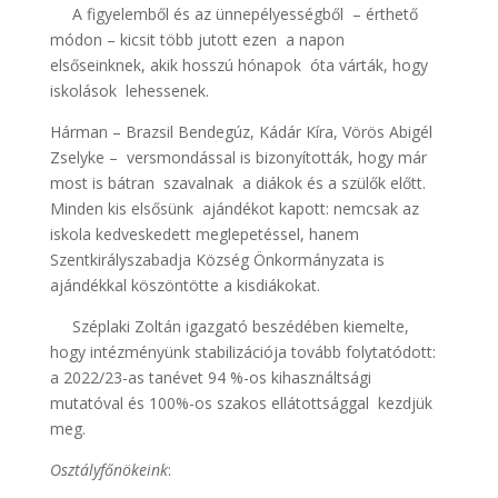
A figyelemből és az ünnepélyességből – érthető
módon – kicsit több jutott ezen a napon
elsőseinknek, akik hosszú hónapok óta várták, hogy
iskolások lehessenek.
Hárman – Brazsil Bendegúz, Kádár Kíra, Vörös Abigél
Zselyke – versmondással is bizonyították, hogy már
most is bátran szavalnak a diákok és a szülők előtt.
Minden kis elsősünk ajándékot kapott: nemcsak az
iskola kedveskedett meglepetéssel, hanem
Szentkirályszabadja Község Önkormányzata is
ajándékkal köszöntötte a kisdiákokat.
Széplaki Zoltán igazgató beszédében kiemelte,
hogy intézményünk stabilizációja tovább folytatódott:
a 2022/23-as tanévet 94 %-os kihasználtsági
mutatóval és 100%-os szakos ellátottsággal kezdjük
meg.
Osztályfőnökeink
: