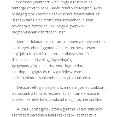
Örömmel jelenthettük be, hogy a testnevelés
tantárgy keretén belül Kádár Renátó és Nógrádi Ákos
pedagógusok koordinálásával ismét folytatódhat az
úszásoktatás a balatonfűzfői uszodában, hiszen
továbbra is fontos célunk, hogy a gyerekek
megtanuljanak vízbiztosan úszni.
Kiemelt feladatunknak tartjuk ebben a tanévben is a
szaktárgyi tehetséggondozást, és természetesen
segítjük a fejlesztésre, korrepetálásra szoruló
diákjainkat is. Utazó gyógypedagógus,
gyógypedagógiai asszisztens, logopédus,
szurdopedagógus és mozgásfejlesztésre
specializálódott szakember is segíti munkánkat.
Délutáni elfoglaltságként számos ingyenes szakkört
biztosítunk a tanulók részére, és a hittan oktatása is
szakköri keretek között valósul meg intézményünkben.
A Start Sportegyesülettel együttműködve tanulóink
szervezett kereteken belül szakedzők segítségével