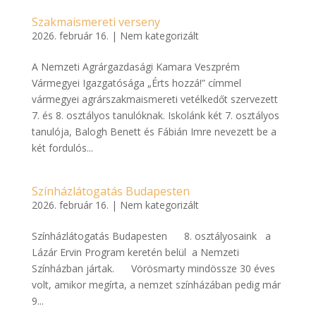
Szakmaismereti verseny
2026. február 16.
|
Nem kategorizált
A Nemzeti Agrárgazdasági Kamara Veszprém
Vármegyei Igazgatósága „Érts hozzá!” címmel
vármegyei agrárszakmaismereti vetélkedőt szervezett
7. és 8. osztályos tanulóknak. Iskolánk két 7. osztályos
tanulója, Balogh Benett és Fábián Imre nevezett be a
két fordulós...
Színházlátogatás Budapesten
2026. február 16.
|
Nem kategorizált
Színházlátogatás Budapesten 8. osztályosaink a
Lázár Ervin Program keretén belül a Nemzeti
Színházban jártak. Vörösmarty mindössze 30 éves
volt, amikor megírta, a nemzet színházában pedig már
9...