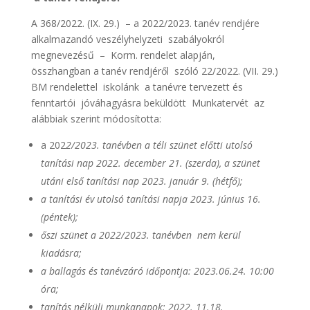
A 368/2022. (IX. 29.) – a 2022/2023. tanév rendjére
alkalmazandó veszélyhelyzeti szabályokról
megnevezésű – Korm. rendelet alapján,
összhangban a tanév rendjéről szóló 22/2022. (VII. 29.)
BM rendelettel iskolánk a tanévre tervezett és
fenntartói jóváhagyásra beküldött Munkatervét az
alábbiak szerint módosította:
a 202
2/2023. tanévben a téli szünet előtti utolsó
tanítási nap 2022. december 21. (szerda), a szünet
utáni első tanítási nap 2023. január 9. (hétfő);
a tanítási év utolsó tanítási napja 2023. június 16.
(péntek);
őszi szünet a 2022/2023. tanévben nem kerül
kiadásra;
a ballagás és tanévzáró időpontja: 2023.06.24. 10:00
óra;
tanítás nélküli munkanapok: 2022. 11.18.