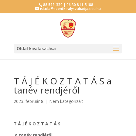
88 599-330 | 06 30 811-5188
iskola@szentkiralyszabadja.edu.hu
Oldal kiválasztása
T Á J É K O Z T A T Á S a
tanév rendjéről
2023. február 8.
|
Nem kategorizált
T Á J É K O Z T A T Á S
a tanév rendjéről