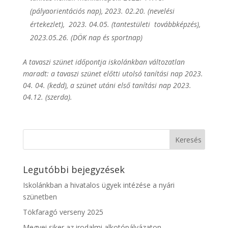
(pályaorientációs nap), 2023. 02.20. (nevelési
értekezlet), 2023. 04.05. (tantestületi továbbképzés),
2023.05.26. (DÖK nap és sportnap)
A tavaszi szünet időpontja iskolánkban változatlan
maradt: a tavaszi szünet előtti utolsó tanítási nap 2023.
04. 04. (kedd), a szünet utáni első tanítási nap 2023.
04.12. (szerda).
Legutóbbi bejegyzések
Iskolánkban a hivatalos ügyek intézése a nyári
szünetben
Tökfaragó verseny 2025
Megyei siker az irodalmi alkotópályázaton