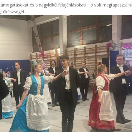
mogatásokat és a nagylelkű felajánlásokat! Jó volt megtapasztalni
gítőkészségét.