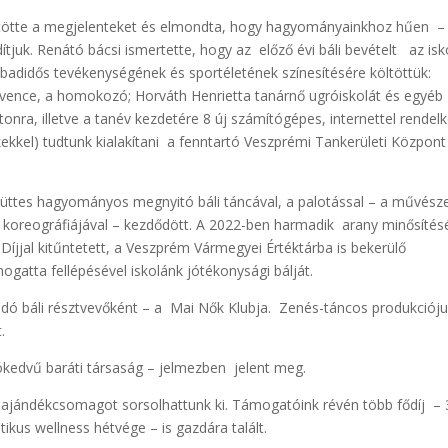
tte a megjelenteket és elmondta, hogy hagyományainkhoz hűen – 
dítjuk. Renátó bácsi ismertette, hogy az előző évi báli bevételt az isk
zabadidős tevékenységének és sportéletének színesítésére költöttük:
edvence, a homokozó; Horváth Henrietta tanárnő ugróiskolát és egyéb
tonra, illetve a tanév kezdetére 8 új számítógépes, internettel rendel
ekkel) tudtunk kialakítani a fenntartó Veszprémi Tankerületi Központ
tes hagyományos megnyitó báli táncával, a palotással – a művész
 koreográfiájával – kezdődött. A 2022-ben harmadik arany minősítésé
íjjal kitűntetett, a Veszprém Vármegyei Értéktárba is bekerülő
atta fellépésével iskolánk jótékonysági bálját.
dó báli résztvevőként – a Mai Nők Klubja. Zenés-táncos produkciój
.
kedvű baráti társaság – jelmezben jelent meg.
ajándékcsomagot sorsolhattunk ki. Támogatóink révén több fődíj – 
kus wellness hétvége – is gazdára talált.