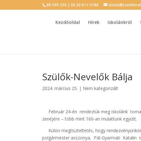
88 599-330 | 06 30 811-5188
iskola@szentkira
Kezdőoldal
Hírek
Iskolánkról
Szülők-Nevelők Bálja
2024. március 25.
|
Nem kategorizált
Február 24-én rendeztük meg iskolánk tornate
zenéjére – több mint 160-an mulattunk együtt.
Külön megtiszteltetés, hogy rendezvényünkön 
polgármester asszonya, Pál-Gyarmati Katalin i