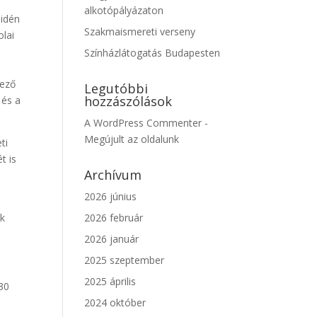
alkotópályázaton
idén
Szakmaismereti verseny
olai
Színházlátogatás Budapesten
kező
Legutóbbi
hozzászólások
 és a
A WordPress Commenter
-
Megújult az oldalunk
eti
t is
Archívum
2026 június
uk
2026 február
2026 január
2025 szeptember
2025 április
30
2024 október