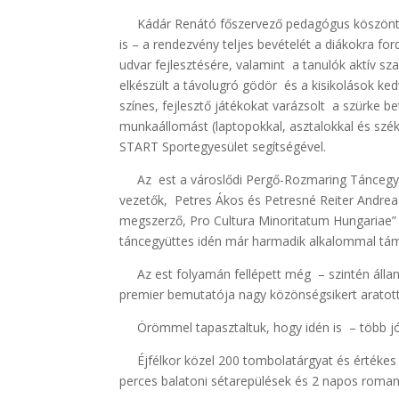
Kádár Renátó főszervező pedagógus köszöntö
is – a rendezvény teljes bevételét a diákokra for
udvar fejlesztésére, valamint a tanulók aktív s
elkészült a távolugró gödör és a kisikolások k
színes, fejlesztő játékokat varázsolt a szürke be
munkaállomást (laptopokkal, asztalokkal és szék
START Sportegyesület segítségével.
Az est a városlődi Pergő-Rozmaring Táncegyüt
vezetők, Petres Ákos és Petresné Reiter Andrea
megszerző, Pro Cultura Minoritatum Hungariae” D
táncegyüttes idén már harmadik alkalommal támog
Az est folyamán fellépett még – szintén állan
premier bemutatója nagy közönségsikert aratott
Örömmel tapasztaltuk, hogy idén is – több jó
Éjfélkor közel 200 tombolatárgyat és értékes 
perces balatoni sétarepülések és 2 napos romanti