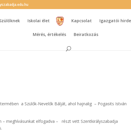
lyszabadja.edu.hu
Szülőknek
Iskolai élet
Kapcsolat
Igazgatói hir
Mérés, értékelés
Beiratkozás
rmében a Szülők-Nevelők Bálját, ahol hajnalig – Pogasits István
– meghívásunkat elfogadva – részt vett Szentkirályszabadja
s.