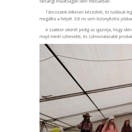
farsangi mulatságán idén februárban.
Táncosaink lelkesen készültek, és tudásuk leg
megállta a helyét. Ezt mi sem bizonyította jobb
A szakkör sikerét pedig az igazolja, hogy idén 
majd minél színesebb, és színvonalasabb produkc