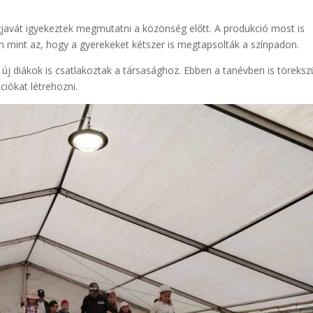
javát igyekeztek megmutatni a közönség előtt. A produkció most is
an mint az, hogy a gyerekeket kétszer is megtapsolták a színpadon.
új diákok is csatlakoztak a társasághoz. Ebben a tanévben is töreks
iókat létrehozni.