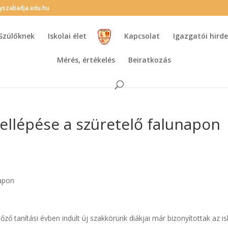
lyszabadja.edu.hu
Szülőknek
Iskolai élet
Kapcsolat
Igazgatói hir
Mérés, értékelés
Beiratkozás
ellépése a szüretelő falunapon
napon
ző tanítási évben indult új szakkörünk diákjai már bizonyítottak az is