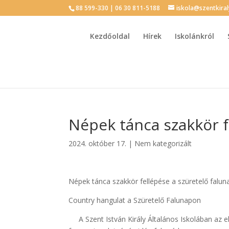
88 599-330 | 06 30 811-5188
iskola@szentkira
Kezdőoldal
Hírek
Iskolánkról
Népek tánca szakkör f
2024. október 17.
|
Nem kategorizált
Népek tánca szakkör fellépése a szüretelő falu
Country hangulat a Szüretelő Falunapon
A Szent István Király Általános Iskolában az elő